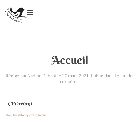
Accueil
Rédigé par Nadine Dubost le
20 mars 2021
. Publié dans
Le nid des
corbières
.
Précédent
FaLang translation system by Faboba